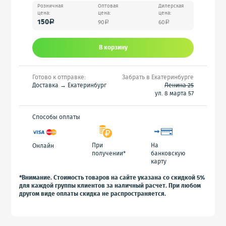
Розничная
Оптовая
Дилерская
цена:
цена:
цена:
150
90
60
a
a
a
В корзину
Готово к отправке:
Забрать в Екатеринбурге
Доставка → Екатеринбург
Ленина 25
ул. 8 марта 57
Способы оплаты
При
На
Онлайн
получении*
банковскую
карту
*Внимание. Стоимость товаров на сайте указана со скидкой 5%
для каждой группы клиентов за наличный расчет. При любом
другом виде оплаты скидка не распространяется.