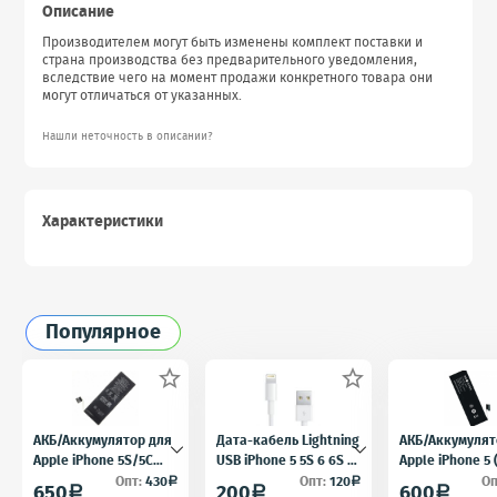
Описание
Производителем могут быть изменены комплект поставки и
страна производства без предварительного уведомления,
вследствие чего на момент продажи конкретного товара они
могут отличаться от указанных.
Нашли неточность в описании?
Характеристики
Популярное


АКБ/Аккумулятор для
Дата-кабель Lightning
АКБ/Аккумулят
Apple iPhone 5S/5C
USB iPhone 5 5S 6 6S 7
Apple iPhone 5
(Айфон 5C/5Ц) тех.
для iPad 4 iPad mini
5) тех. упак.OE
Опт:
430
Опт:
120
Оп
a
a
650
200
600
a
a
a