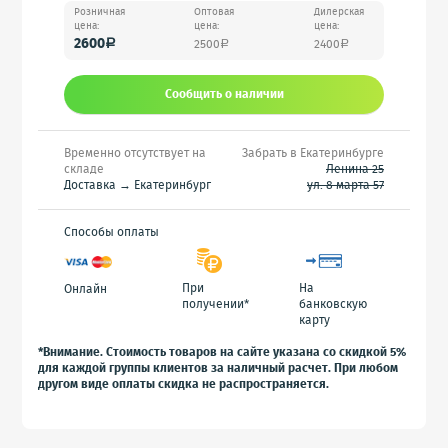
Розничная
Оптовая
Дилерская
цена:
цена:
цена:
2600
2500
2400
a
a
a
Сообщить o наличии
Временно отсутствует на
Забрать в Екатеринбурге
складе
Ленина 25
Доставка → Екатеринбург
ул. 8 марта 57
Способы оплаты
При
На
Онлайн
получении*
банковскую
карту
*Внимание. Стоимость товаров на сайте указана со скидкой 5%
для каждой группы клиентов за наличный расчет. При любом
другом виде оплаты скидка не распространяется.