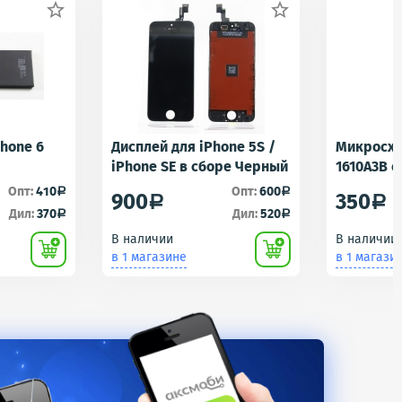


Phone 6
Дисплей для iPhone 5S /
Микросхе
iPhone SE в сборе Черный
1610A3B 
1610A1/16
Опт:
410
Опт:
600
a
a
900
350
a
a
Контролл
Дил:
370
Дил:
520
a
a
iPhone 5S
В наличии
В наличии
U2 Tristar
в 1 магазине
в 1 магази