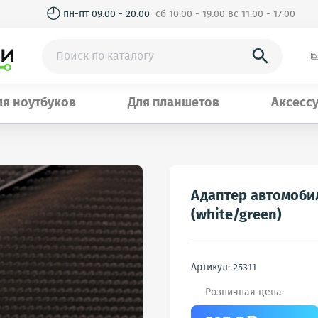
◴
пн-пт 09:00 - 20:00
сб 10:00 - 19:00 вс 11:00 - 17:00

ля ноутбуков
Для планшетов
Аксесс
Адаптер автомоби
(white/green)
Артикул: 25311
Розничная цена: