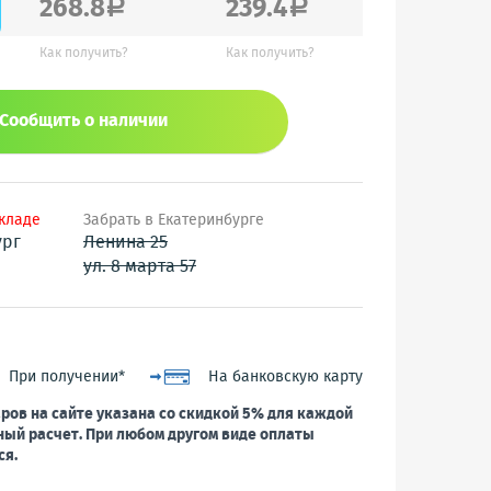
268.8
239.4
a
a
Как получить?
Как получить?
Сообщить o наличии
складе
Забрать в Екатеринбурге
ург
Ленина 25
ул. 8 марта 57
При получении*
На банковскую карту
ров на сайте указана со скидкой 5% для каждой
ный расчет. При любом другом виде оплаты
ся.