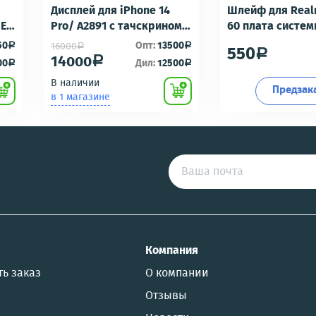
Дисплей для iPhone 14
Шлейф для Real
-E6
Pro/ A2891 с тачскрином
60 плата систе
Черный - OR100 с разбора
разъем/разъем
50
Опт:
13500
16000
a
a
a
550
a
идеальное состояние
гарнитуры/микр
14000
a
00
Дил:
12500
a
a
Премиум
В наличии
Предзак
в 1 магазине
US
Компания
ть заказ
О компании
Отзывы