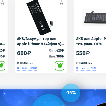


АКБ/Аккумулятор для
АКБ для Apple i
для
Apple iPhone 5 (Айфон 5)
тех. упак. OEM
r -
тех. упак.OEM
20
Опт:
420
a
a
600
550
a
a
90
Дил:
380
a
a
В наличии
В наличии
в 1 магазине
в 1 магазине
-15%