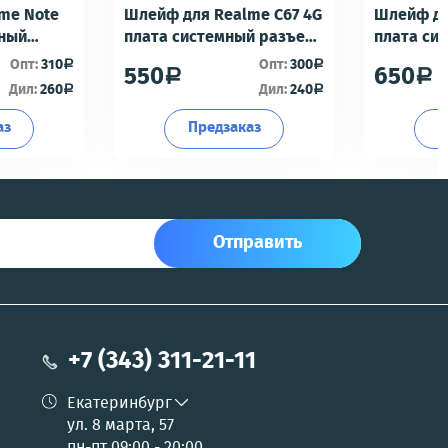
me Note
Шлейф для Realme C67 4G
Шлейф дл
мный
плата системный разъем/
плата си
разъем гарнитуры/
разъем г
Опт:
310
Опт:
300
a
a
550
650
a
a
офон -
микрофон - Премиум
микрофон
Дил:
260
Дил:
240
a
a
аз
Предзаказ
П
Отправить
+7 (343) 311-21-11
Екатеринбург
ул. 8 марта, 57
пн-пт 09:00 - 20:00