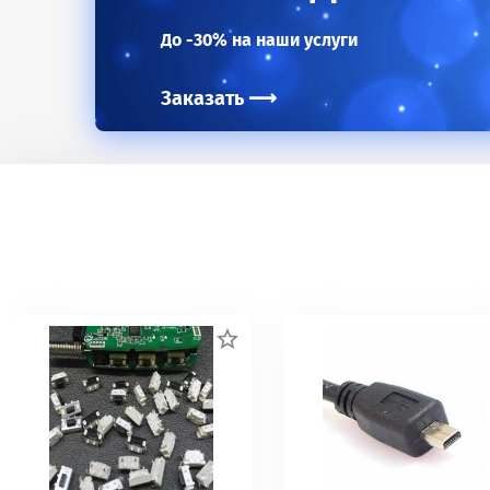
До -30% на наши услуги
Заказать
⟶
