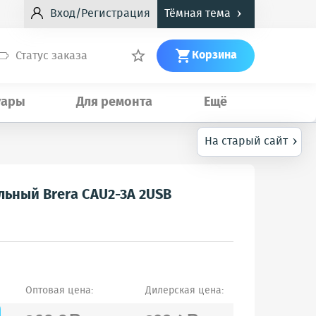
›
Вход/Регистрация
Тёмная тема
Корзина
Статус заказа


уары
Для ремонта
Ещё
›
На старый сайт
льный Brera CAU2-3A 2USB
Оптовая цена:
Дилерская цена: