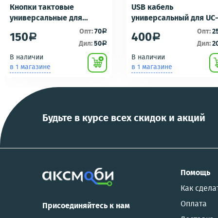
Кнопки тактовые
USB кабель
универсальные для
универсальный для UC
ремонта брелоков
UC-E16 UC-E17 зарядка/
Опт:
70
Опт:
2
a
150
400
a
a
сигнализаций (кнопки,
подключению к пк для
Дил:
50
Дил:
2
a
ключи) Scher-Khan,
фотоаппаратов
В наличии
В наличии
Tomahawk, Pandora, KGB,
NIKON/SONY COOL
в 1 магазине
в 1 магазине
Pantera, Alligator и другие
PIX/PANASONIC/OLYMP
Будьте в курсе всех скидок и акций
Помощь
Как сдела
Оплата
Присоединяйтесь к нам