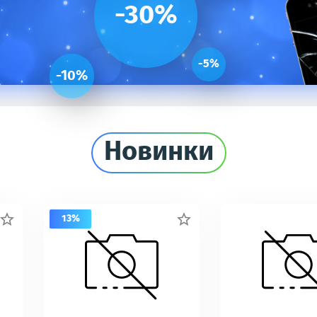
-30%
-5%
-10%
Новинки
13%

