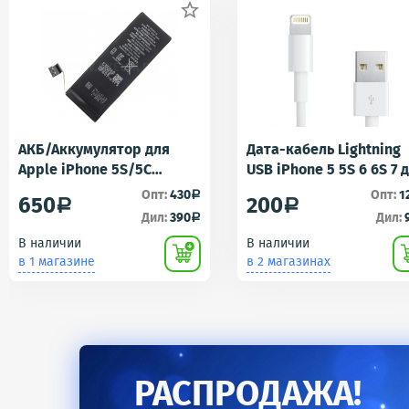

АКБ/Аккумулятор для
Дата-кабель Lightning
Apple iPhone 5S/5C
USB iPhone 5 5S 6 6S 7 
(Айфон 5C/5Ц) тех. упак.
iPad 4 iPad mini iPad Ai
Опт:
430
Опт:
1
a
650
200
a
a
OEM
AA
Дил:
390
Дил:
a
В наличии
В наличии
в 1 магазине
в 2 магазинах
РАСПРОДАЖА!