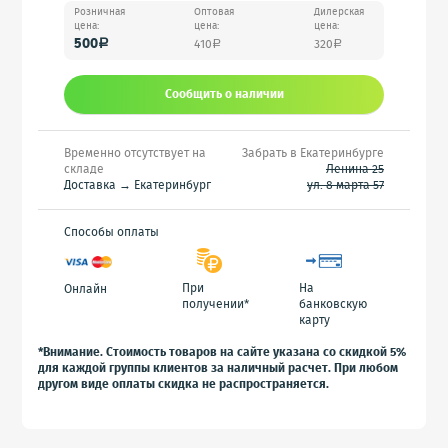
Розничная
Оптовая
Дилерская
цена:
цена:
цена:
500
410
320
a
a
a
Сообщить o наличии
Временно отсутствует на
Забрать в Екатеринбурге
складе
Ленина 25
Доставка → Екатеринбург
ул. 8 марта 57
Способы оплаты
При
На
Онлайн
получении*
банковскую
карту
*Внимание. Стоимость товаров на сайте указана со скидкой 5%
для каждой группы клиентов за наличный расчет. При любом
другом виде оплаты скидка не распространяется.