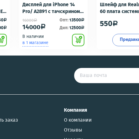
Дисплей для iPhone 14
Шлейф для Real
-E6
Pro/ A2891 с тачскрином
60 плата систе
Черный - OR100 с разбора
разъем/разъем
50
Опт:
13500
16000
a
a
a
550
a
идеальное состояние
гарнитуры/микр
14000
a
00
Дил:
12500
a
a
Премиум
В наличии
Предзак
в 1 магазине
US
Компания
ть заказ
О компании
Отзывы