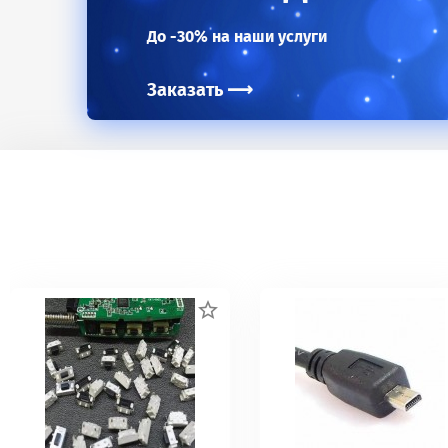
До -30% на наши услуги
Заказать
⟶
