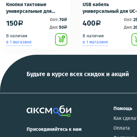
Кнопки тактовые
USB кабель
универсальные для
универсальный для UC
ремонта брелоков
UC-E16 UC-E17 зарядка/
Опт:
70
Опт:
2
a
150
400
a
a
сигнализаций (кнопки,
подключению к пк для
Дил:
50
Дил:
2
a
ключи) Scher-Khan,
фотоаппаратов
В наличии
В наличии
Tomahawk, Pandora, KGB,
NIKON/SONY COOL
в 1 магазине
в 1 магазине
Pantera, Alligator и другие
PIX/PANASONIC/OLYMP
Будьте в курсе всех скидок и акций
Помощь
Как сдела
Оплата
Присоединяйтесь к нам