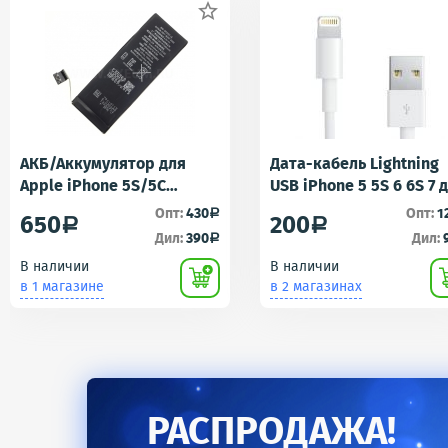

АКБ/Аккумулятор для
Дата-кабель Lightning
Apple iPhone 5S/5C
USB iPhone 5 5S 6 6S 7 
(Айфон 5C/5Ц) тех. упак.
iPad 4 iPad mini iPad Ai
Опт:
430
Опт:
1
a
650
200
a
a
OEM
AA
Дил:
390
Дил:
a
В наличии
В наличии
в 1 магазине
в 2 магазинах
РАСПРОДАЖА!