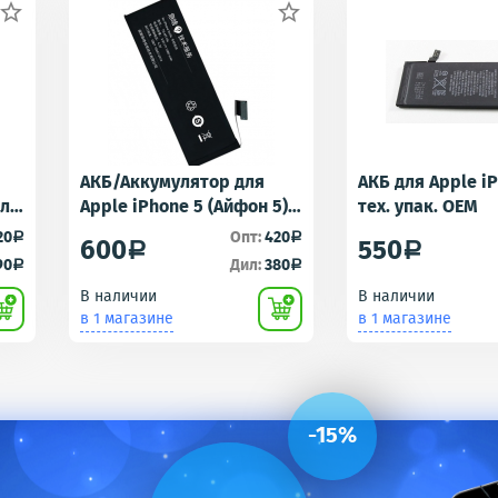


АКБ/Аккумулятор для
АКБ для Apple i
для
Apple iPhone 5 (Айфон 5)
тех. упак. OEM
r -
тех. упак.OEM
20
Опт:
420
a
a
600
550
a
a
90
Дил:
380
a
a
В наличии
В наличии
в 1 магазине
в 1 магазине
-15%