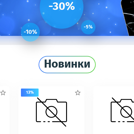
-30%
-5%
-10%
Новинки
13%

