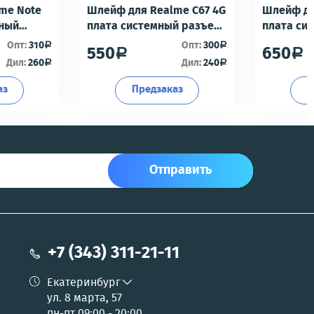
me Note
Шлейф для Realme C67 4G
Шлейф дл
мный
плата системный разъем/
плата си
разъем гарнитуры/
разъем г
Опт:
310
Опт:
300
a
a
550
650
a
a
офон -
микрофон - Премиум
микрофон
Дил:
260
Дил:
240
a
a
аз
Предзаказ
П
Отправить
+7 (343) 311-21-11
Екатеринбург
ул. 8 марта, 57
пн-пт 09:00 - 20:00