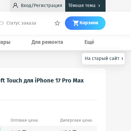
›
Вход/Регистрация
Тёмная тема
Корзина
Статус заказа


уары
Для ремонта
Ещё
›
На старый сайт
t Touch для iPhone 17 Pro Max
Оптовая цена:
Дилерская цена: