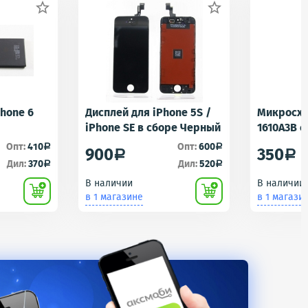


Phone 6
Дисплей для iPhone 5S /
Микросхе
iPhone SE в сборе Черный
1610A3B 
1610A1/16
Опт:
410
Опт:
600
a
a
900
350
a
a
Контролл
Дил:
370
Дил:
520
a
a
iPhone 5S
В наличии
В наличии
U2 Tristar
в 1 магазине
в 1 магази