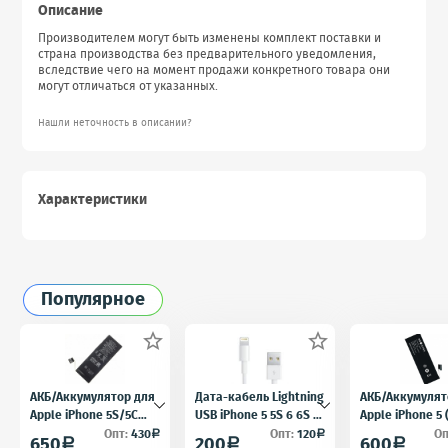
Описание
Производителем могут быть изменены комплект поставки и
страна производства без предварительного уведомления,
вследствие чего на момент продажи конкретного товара они
могут отличаться от указанных.
Нашли неточность в описании?
Характеристики
Популярное


АКБ/Аккумулятор для
Дата-кабель Lightning
АКБ/Аккумулят
Apple iPhone 5S/5C
USB iPhone 5 5S 6 6S 7
Apple iPhone 5
(Айфон 5C/5Ц) тех.
для iPad 4 iPad mini
5) тех. упак.OE
Опт:
430
Опт:
120
Оп
a
a
650
200
600
a
a
a