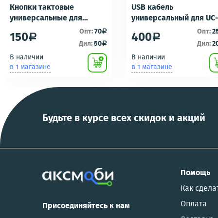
Кнопки тактовые
USB кабель
универсальные для
универсальный для UC
ремонта брелоков
UC-E16 UC-E17 зарядка/
Опт:
70
Опт:
2
a
150
400
a
a
сигнализаций (кнопки,
подключению к пк для
Дил:
50
Дил:
2
a
ключи) Scher-Khan,
фотоаппаратов
В наличии
В наличии
Tomahawk, Pandora, KGB,
NIKON/SONY COOL
в 1 магазине
в 1 магазине
Pantera, Alligator и другие
PIX/PANASONIC/OLYMP
Будьте в курсе всех скидок и акций
Помощь
Как сдела
Оплата
Присоединяйтесь к нам