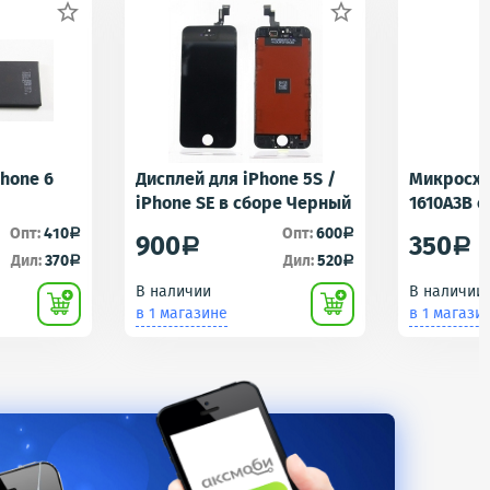


Phone 6
Дисплей для iPhone 5S /
Микросхе
iPhone SE в сборе Черный
1610A3B 
1610A1/16
Опт:
410
Опт:
600
a
a
900
350
a
a
Контролл
Дил:
370
Дил:
520
a
a
iPhone 5S
В наличии
В наличии
U2 Tristar
в 1 магазине
в 1 магази