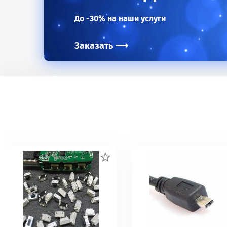
До -30% на наши услуги
Заказать
⟶
