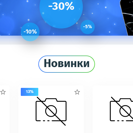
-30%
-5%
-10%
Новинки
13%

