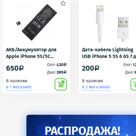

АКБ/Аккумулятор для
Дата-кабель Lightning
Apple iPhone 5S/5C
USB iPhone 5 5S 6 6S 7 
(Айфон 5C/5Ц) тех. упак.
iPad 4 iPad mini iPad Ai
Опт:
430
Опт:
1
a
650
200
a
a
OEM
AA
Дил:
390
Дил:
a
В наличии
В наличии
в 1 магазине
в 2 магазинах
РАСПРОДАЖА!