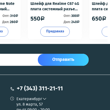
me Note
Шлейф для Realme C67 4G
Шлейф дл
мный
плата системный разъем/
плата си
разъем гарнитуры/
разъем г
Опт:
310
Опт:
300
a
a
550
650
a
a
офон -
микрофон - Премиум
микрофон
Дил:
260
Дил:
240
a
a
аз
Предзаказ
П
Отправить
+7 (343) 311-21-11
Екатеринбург
ул. 8 марта, 57
пн-пт 09:00 - 20:00