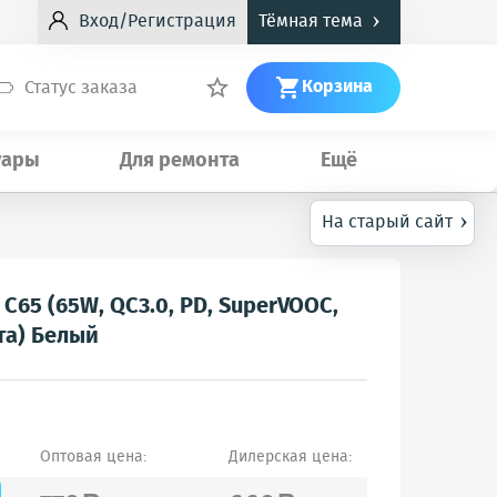
›
Вход/Регистрация
Тёмная тема
Корзина
Статус заказа


уары
Для ремонта
Ещё
›
На старый сайт
C65 (65W, QC3.0, PD, SuperVOOC,
та) Белый
Оптовая цена:
Дилерская цена: