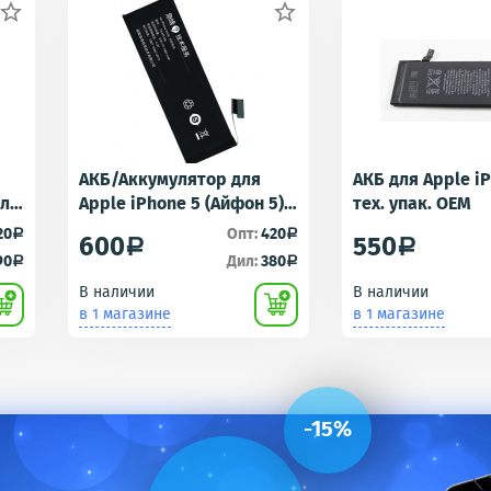


АКБ/Аккумулятор для
АКБ для Apple i
для
Apple iPhone 5 (Айфон 5)
тех. упак. OEM
r -
тех. упак.OEM
20
Опт:
420
a
a
600
550
a
a
90
Дил:
380
a
a
В наличии
В наличии
в 1 магазине
в 1 магазине
-15%