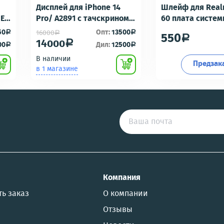
Дисплей для iPhone 14
Шлейф для Real
-E6
Pro/ A2891 с тачскрином
60 плата систе
Черный - OR100 с разбора
разъем/разъем
50
Опт:
13500
16000
a
a
a
550
a
идеальное состояние
гарнитуры/микр
14000
a
00
Дил:
12500
a
a
Премиум
В наличии
Предзак
в 1 магазине
US
Компания
ть заказ
О компании
Отзывы